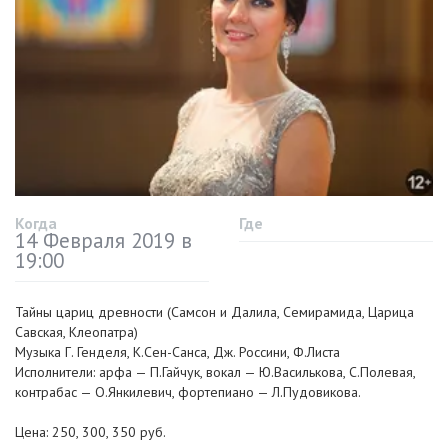
Когда
Где
14 Февраля 2019 в
19:00
Тайны цариц древности (Самсон и Далила, Семирамида, Царица
Савская, Клеопатра)
Музыка Г. Генделя, К.
Сен-Санса
, Дж. Россини, Ф.Листа
Исполнители: арфа — П.Гайчук, вокал — Ю.Василькова, С.Полевая,
контрабас — О.Янкилевич, фортепиано — Л.Пудовикова.
Цена: 250, 300, 350 руб.