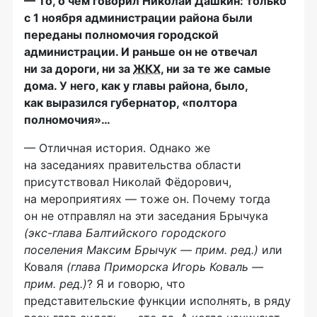
— То, о чём говорил Николай Дашкин: только
с 1 ноября администрации района были
переданы полномочия городской
администрации. И раньше он не отвечал
ни за дороги, ни за
ЖКХ
, ни за те же самые
дома. У него, как у главы района, было,
как
выразился губернатор, «полтора
полномочия»…
— Отличная история. Однако же
на заседаниях правительства области
присутствовал Николай Фёдорович,
на мероприятиях — тоже он. Почему тогда
он не отправлял на эти заседания Брычука
(
экс-глава
Балтийского городского
поселения
Максим Брычук — прим. ред.)
или
Коваля
(
глава Приморска
Игорь Коваль —
прим. ред.)
? Я и говорю, что
представительские функции исполнять, в ряду