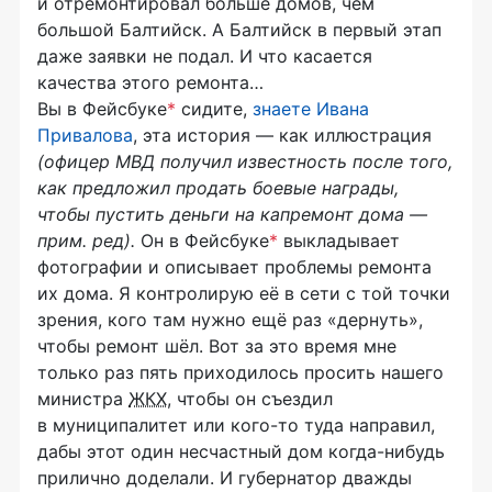
и отремонтировал больше домов, чем
большой Балтийск. А Балтийск в первый этап
даже заявки не подал. И что касается
качества этого ремонта…
Вы в Фейсбуке
*
сидите,
знаете Ивана
Привалова
, эта история — как иллюстрация
(офицер МВД получил известность после того,
как предложил продать боевые награды,
чтобы пустить деньги на капремонт дома —
прим. ред).
Он в Фейсбуке
*
выкладывает
фотографии и описывает проблемы ремонта
их дома. Я контролирую её в сети с той точки
зрения, кого там нужно ещё раз «дернуть»,
чтобы ремонт шёл. Вот за это время мне
только раз пять приходилось просить нашего
министра
ЖКХ
, чтобы он съездил
в муниципалитет или
кого-то
туда направил,
дабы этот один несчастный дом
когда-нибудь
прилично доделали. И губернатор дважды