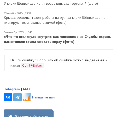
У кирхи Шёнвальде хотят возродить сад гортензий (фото)
29 октября 2023г., 13:39
Крыша, решетки, газон: работы на руинах кирхи Шёнвальде не
планируют останавливать зимой (фото)
26 сентября 2023г., 16:45
«Что-то щелкнуло внутри»: как чиновница из Службы охраны
памятников стала опекать кирху (фото)
Нашли ошибку? Cообщить об ошибке можно, выделив ее и
нажав
Ctrl+Enter
Telegram
|
MAX
Напишите нам
Обсудить в Вконтакте