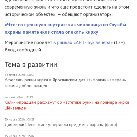
современную жизнь и что ещё предстоит сделать на этом
историческом объекте», — обещают организаторы.
«Что-то щелкнуло внутри»: как чиновница из Службы
охраны памятников стала опекать кирху
Мероприятие пройдет
в рамках «АРТ- Бук вечера»
(12+).
Вход свободный.
Тема в развитии
7 августа 2024г., 08:56
Укреплять руины кирхи в Ярославском для «зимовки» намерены
силами добровольцев
24 июля 2024г., 20:19
Калининградцам расскажут об «эстетике руин» на примере кирхи
Шёнвальде
20 марта 2024г., 08:25
Для кирхи Шёнвальде утвердили предметы охраны (фото)
15 марта 2024г., 15:07