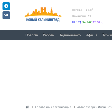
Погода:
+18.8°
Вакансии:
21
82.17$
94.84€
22.01zł
Новости
Работа
Недвижимость
Афиша
Туриз
Справочник организаций
Авторазборки Инфинит