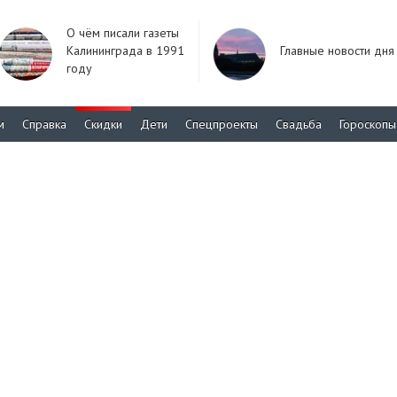
О чём писали газеты
Калининграда в 1991
Главные новости дня
году
м
Справка
Скидки
Дети
Спецпроекты
Свадьба
Гороскопы
и