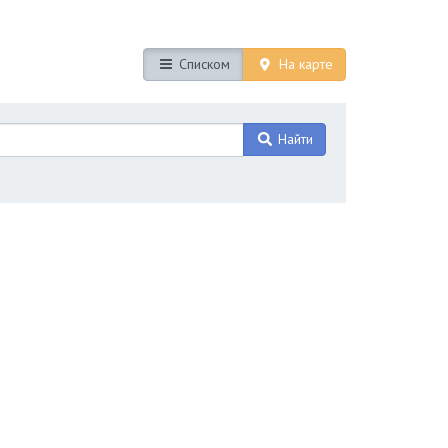
Списком
На карте
Найти