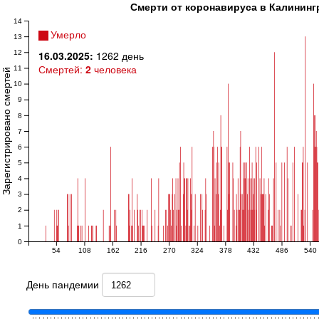
Смерти от коронавируса в Калининг
14
Умерло
13
12
16.03.2025:
1262 день
Смертей:
2
человека
11
регистрировано смертей
10
9
8
7
6
5
4
3
2
1
0
54
108
162
216
270
324
378
432
486
540
День пандемии