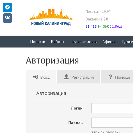
Погода:
+19.9°
Вакансии:
28
81.41$
94.06€
21.86zł
Новости
Работа
Недвижимость
Афиша
Туриз
Авторизация
Вход
Регистрация
Помощь
Авторизация
Логин
Пароль
забыли пароль?