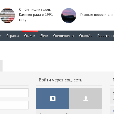
О чём писали газеты
Калининграда в 1991
Главные новости дня
году
м
Справка
Скидки
Дети
Спецпроекты
Свадьба
Гороскопы
Войти через соц. сеть
F