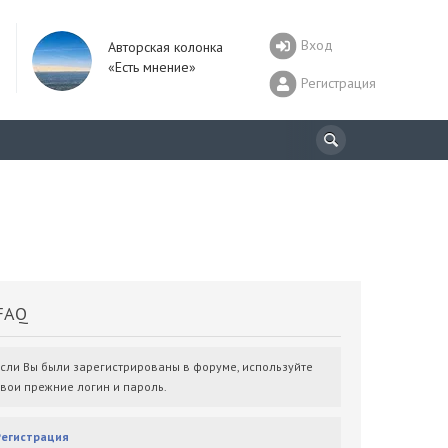
Вход
Авторская колонка
«Есть мнение»
Регистрация
AQ
Если Вы были зарегистрированы в форуме, используйте
свои прежние логин и пароль.
Регистрация