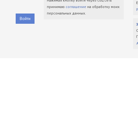
Нажимая кнопку войти через соц.сеть
принимаю
соглашение
на обработку моих
персональных данных.
Войти