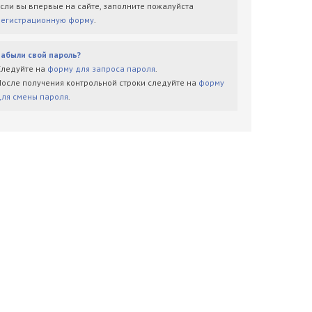
Если вы впервые на сайте, заполните пожалуйста
регистрационную форму
.
Забыли свой пароль?
Следуйте на
форму для запроса пароля
.
После получения контрольной строки следуйте на
форму
для смены пароля
.