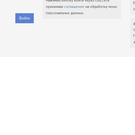
Нажимая кнопку войти через соц.сеть
принимаю
соглашение
на обработку моих
персональных данных.
Войти