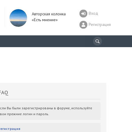
Вход
Авторская колонка
«Есть мнение»
Регистрация
AQ
Если Вы были зарегистрированы в форуме, используйте
свои прежние логин и пароль.
Регистрация