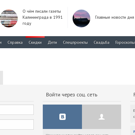
О чём писали газеты
Калининграда в 1991
Главные новости дня
году
м
Справка
Скидки
Дети
Спецпроекты
Свадьба
Гороскопы
Войти через соц. сеть
F