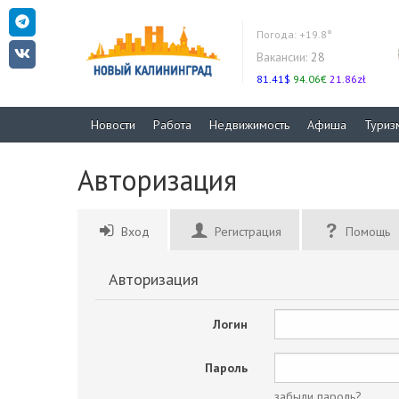
Погода:
+19.8°
Вакансии:
28
81.41$
94.06€
21.86zł
Новости
Работа
Недвижимость
Афиша
Туриз
Авторизация
Вход
Регистрация
Помощь
Авторизация
Логин
Пароль
забыли пароль?