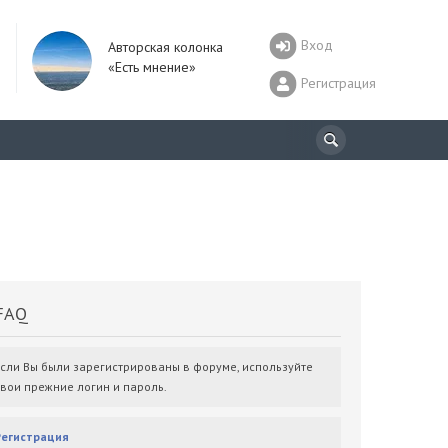
Вход
Авторская колонка
«Есть мнение»
Регистрация
AQ
Если Вы были зарегистрированы в форуме, используйте
свои прежние логин и пароль.
Регистрация