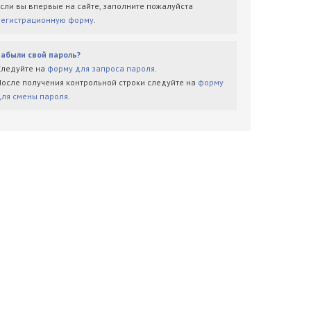
Если вы впервые на сайте, заполните пожалуйста
регистрационную форму
.
Забыли свой пароль?
Следуйте на
форму для запроса пароля
.
После получения контрольной строки следуйте на
форму
для смены пароля
.