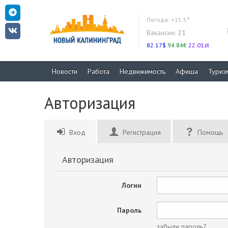
Погода:
+15.5°
Вакансии:
21
82.17$
94.84€
22.01zł
Новости
Работа
Недвижимость
Афиша
Туриз
Авторизация
Вход
Регистрация
Помощь
Авторизация
Логин
Пароль
забыли пароль?