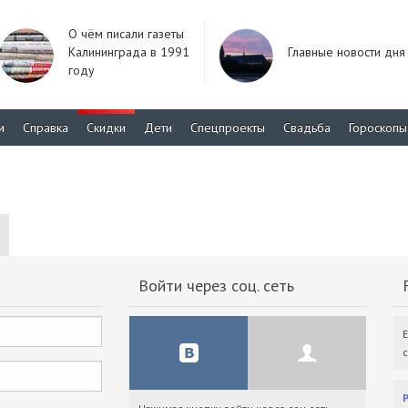
О чём писали газеты
Калининграда в 1991
Главные новости дня
году
м
Справка
Скидки
Дети
Спецпроекты
Свадьба
Гороскопы
Войти через соц. сеть
F