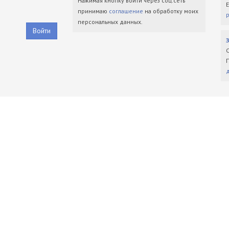
Нажимая кнопку войти через соц.сеть
принимаю
соглашение
на обработку моих
персональных данных.
Войти