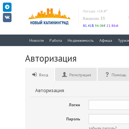
Погода:
+18.8°
Вакансии:
33
81.41$
94.06€
21.86zł
Новости
Работа
Недвижимость
Афиша
Туриз
Авторизация
Вход
Регистрация
Помощь
Авторизация
Логин
Пароль
забыли пароль?