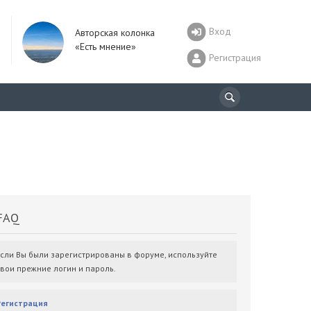
Вход
Авторская колонка
«Есть мнение»
Регистрация
AQ
Если Вы были зарегистрированы в форуме, используйте
свои прежние логин и пароль.
Регистрация