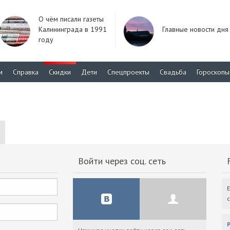
О чём писали газеты
Калининграда в 1991
Главные новости дня
году
м
Справка
Скидки
Дети
Спецпроекты
Свадьба
Гороскопы
Войти через соц. сеть
F