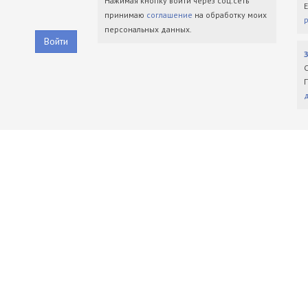
Нажимая кнопку войти через соц.сеть
принимаю
соглашение
на обработку моих
персональных данных.
Войти