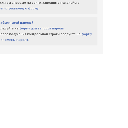
Если вы впервые на сайте, заполните пожалуйста
регистрационную форму
.
Забыли свой пароль?
Следуйте на
форму для запроса пароля
.
После получения контрольной строки следуйте на
форму
для смены пароля
.