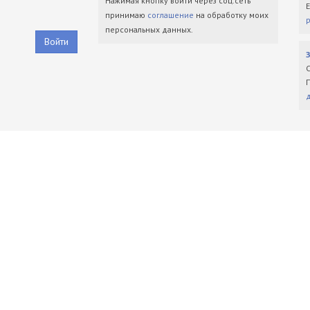
Нажимая кнопку войти через соц.сеть
принимаю
соглашение
на обработку моих
персональных данных.
Войти