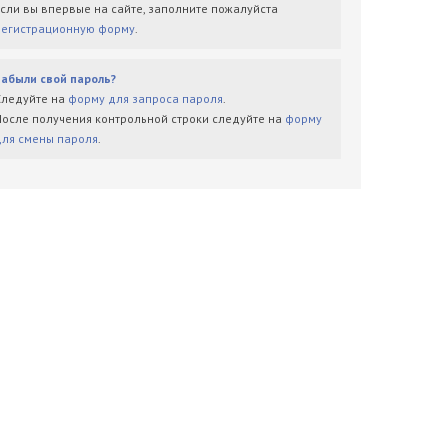
Если вы впервые на сайте, заполните пожалуйста
регистрационную форму
.
Забыли свой пароль?
Следуйте на
форму для запроса пароля
.
После получения контрольной строки следуйте на
форму
для смены пароля
.