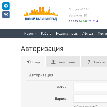
Погода:
+20.8°
Вакансии:
10
82.17$
94.84€
22.01zł
Новости
Работа
Недвижимость
Афиша
Туриз
Авторизация
Вход
Регистрация
Помощь
Авторизация
Логин
Пароль
забыли пароль?