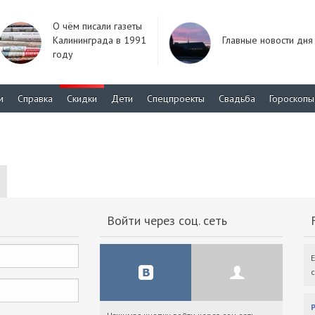
О чём писали газеты
Калининграда в 1991
Главные новости дня
году
м
Справка
Скидки
Дети
Спецпроекты
Свадьба
Гороскопы
Войти через соц. сеть
F