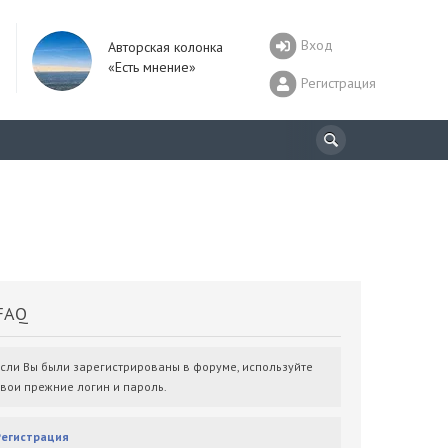
Вход
Авторская колонка
«Есть мнение»
Регистрация
AQ
Если Вы были зарегистрированы в форуме, используйте
свои прежние логин и пароль.
Регистрация