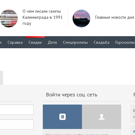
О чём писали газеты
Калининграда в 1991
Главные новости дня
году
м
Справка
Скидки
Дети
Спецпроекты
Свадьба
Гороскопы
Войти через соц. сеть
F