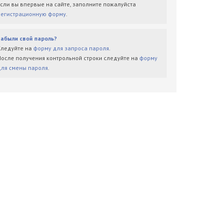
Если вы впервые на сайте, заполните пожалуйста
регистрационную форму
.
Забыли свой пароль?
Следуйте на
форму для запроса пароля
.
После получения контрольной строки следуйте на
форму
для смены пароля
.