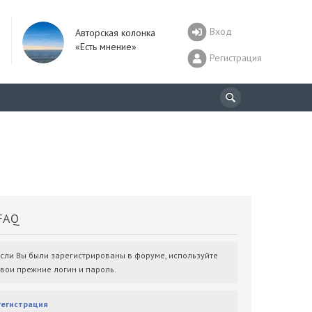
Вход
Авторская колонка
«Есть мнение»
Регистрация
AQ
Если Вы были зарегистрированы в форуме, используйте
свои прежние логин и пароль.
Регистрация