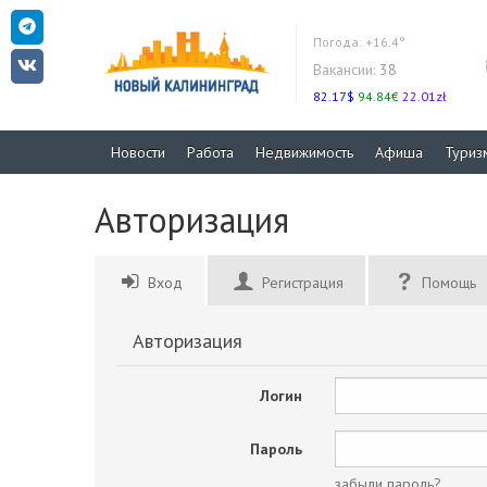
Погода:
+16.4°
Вакансии:
38
82.17$
94.84€
22.01zł
Новости
Работа
Недвижимость
Афиша
Туриз
Авторизация
Вход
Регистрация
Помощь
Авторизация
Логин
Пароль
забыли пароль?