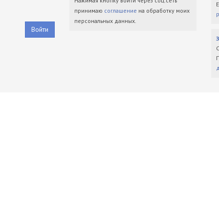
Нажимая кнопку войти через соц.сеть
принимаю
соглашение
на обработку моих
персональных данных.
Войти