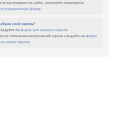
Если вы впервые на сайте, заполните пожалуйста
регистрационную форму
.
Забыли свой пароль?
Следуйте на
форму для запроса пароля
.
После получения контрольной строки следуйте на
форму
для смены пароля
.