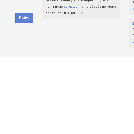
Нажимая кнопку войти через соц.сеть
принимаю
соглашение
на обработку моих
персональных данных.
Войти