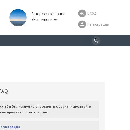
Вход
Авторская колонка
«Есть мнение»
Регистрация
AQ
Если Вы были зарегистрированы в форуме, используйте
свои прежние логин и пароль.
Регистрация