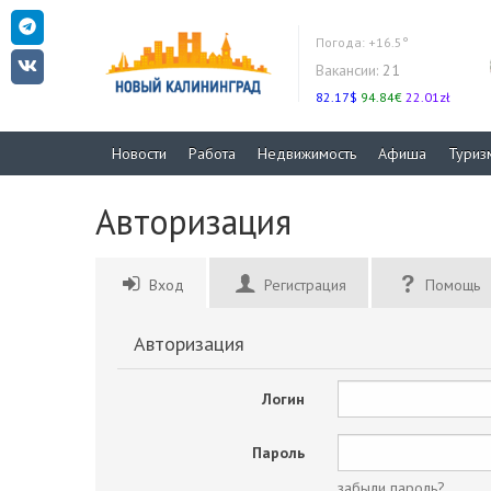
Погода:
+16.5°
Вакансии:
21
82.17$
94.84€
22.01zł
Новости
Работа
Недвижимость
Афиша
Туриз
Авторизация
Вход
Регистрация
Помощь
Авторизация
Логин
Пароль
забыли пароль?