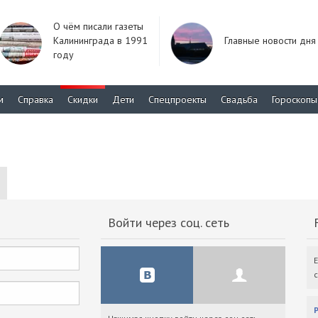
О чём писали газеты
Калининграда в 1991
Главные новости дня
году
м
Справка
Скидки
Дети
Спецпроекты
Свадьба
Гороскопы
Войти через соц. сеть
F