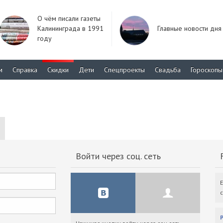
О чём писали газеты
Калининграда в 1991
Главные новости дня
году
м
Справка
Скидки
Дети
Спецпроекты
Свадьба
Гороскопы
Войти через соц. сеть
F