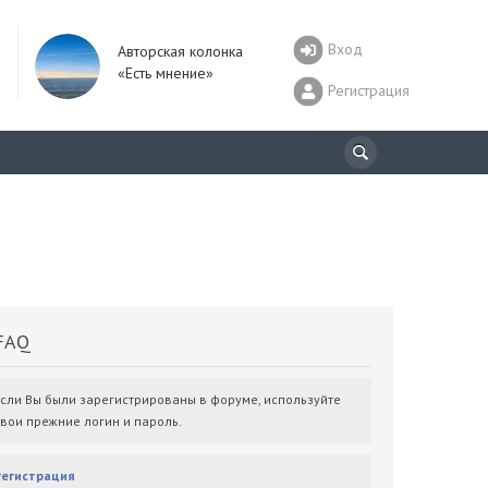
Вход
Авторская колонка
«Есть мнение»
Регистрация
AQ
Если Вы были зарегистрированы в форуме, используйте
свои прежние логин и пароль.
Регистрация