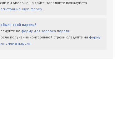
Если вы впервые на сайте, заполните пожалуйста
регистрационную форму
.
Забыли свой пароль?
Следуйте на
форму для запроса пароля
.
После получения контрольной строки следуйте на
форму
для смены пароля
.