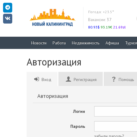
Погода:
+23.5°
Вакансии:
37
80.93$
93.19€
21.69zł
Новости
Работа
Недвижимость
Афиша
Туриз
Авторизация
Вход
Регистрация
Помощь
Авторизация
Логин
Пароль
забыли пароль?