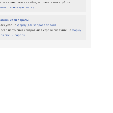
Если вы впервые на сайте, заполните пожалуйста
регистрационную форму
.
Забыли свой пароль?
Следуйте на
форму для запроса пароля
.
После получения контрольной строки следуйте на
форму
для смены пароля
.