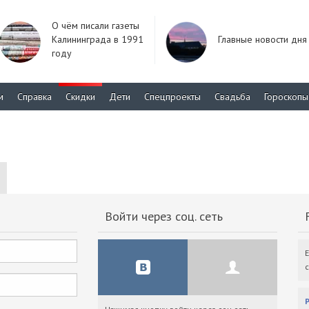
О чём писали газеты
Калининграда в 1991
Главные новости дня
году
м
Справка
Скидки
Дети
Спецпроекты
Свадьба
Гороскопы
Войти через соц. сеть
F