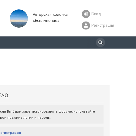
Вход
Авторская колонка
«Есть мнение»
Регистрация
AQ
Если Вы были зарегистрированы в форуме, используйте
свои прежние логин и пароль.
Регистрация