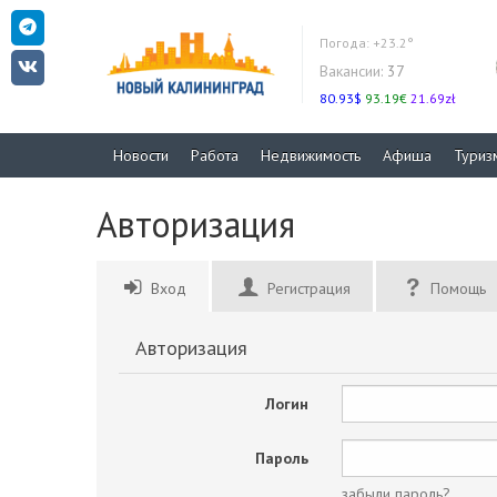
Погода:
+23.2°
Вакансии:
37
80.93$
93.19€
21.69zł
Новости
Работа
Недвижимость
Афиша
Туриз
Авторизация
Вход
Регистрация
Помощь
Авторизация
Логин
Пароль
забыли пароль?