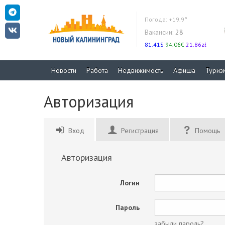
Погода:
+19.9°
Вакансии:
28
81.41$
94.06€
21.86zł
Новости
Работа
Недвижимость
Афиша
Туриз
Авторизация
Вход
Регистрация
Помощь
Авторизация
Логин
Пароль
забыли пароль?