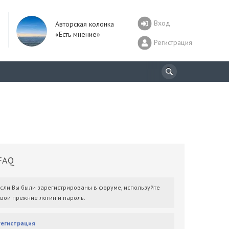
Вход
Авторская колонка
«Есть мнение»
Регистрация
AQ
Если Вы были зарегистрированы в форуме, используйте
свои прежние логин и пароль.
Регистрация