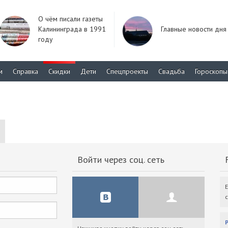
О чём писали газеты
Калининграда в 1991
Главные новости дня
году
м
Справка
Скидки
Дети
Спецпроекты
Свадьба
Гороскопы
Войти через соц. сеть
F