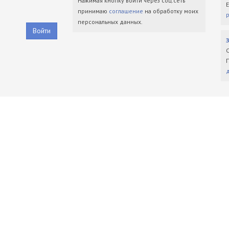
Нажимая кнопку войти через соц.сеть
принимаю
соглашение
на обработку моих
персональных данных.
Войти