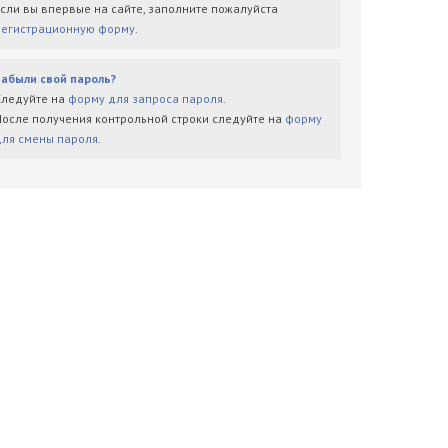
Если вы впервые на сайте, заполните пожалуйста
регистрационную форму
.
Забыли свой пароль?
Следуйте на
форму для запроса пароля
.
После получения контрольной строки следуйте на
форму
для смены пароля
.