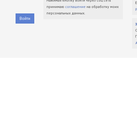
Нажимая кнопку войти через соц.сеть
принимаю
соглашение
на обработку моих
персональных данных.
Войти