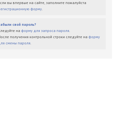
Если вы впервые на сайте, заполните пожалуйста
регистрационную форму
.
Забыли свой пароль?
Следуйте на
форму для запроса пароля
.
После получения контрольной строки следуйте на
форму
для смены пароля
.