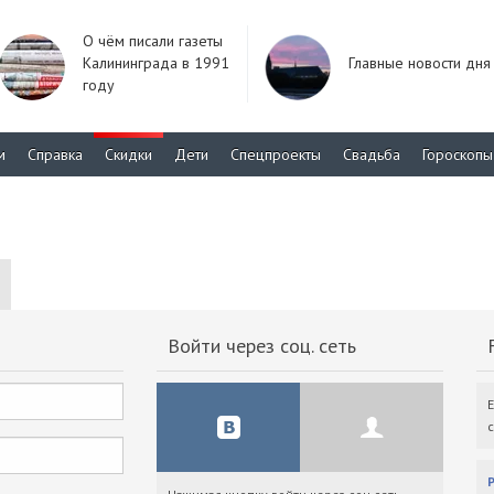
О чём писали газеты
Калининграда в 1991
Главные новости дня
году
м
Справка
Скидки
Дети
Спецпроекты
Свадьба
Гороскопы
Войти через соц. сеть
F