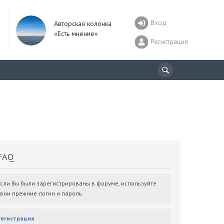
Вход
Авторская колонка
«Есть мнение»
Регистрация
AQ
Если Вы были зарегистрированы в форуме, используйте
свои прежние логин и пароль.
Регистрация