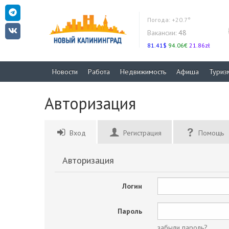
Погода:
+20.7°
Вакансии:
48
81.41$
94.06€
21.86zł
Новости
Работа
Недвижимость
Афиша
Туриз
Авторизация
Вход
Регистрация
Помощь
Авторизация
Логин
Пароль
забыли пароль?