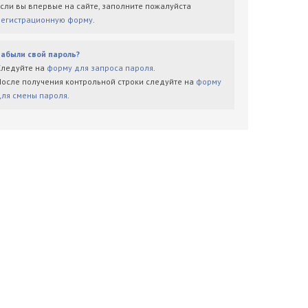
Если вы впервые на сайте, заполните пожалуйста
регистрационную форму
.
Забыли свой пароль?
Следуйте на
форму для запроса пароля
.
После получения контрольной строки следуйте на
форму
для смены пароля
.