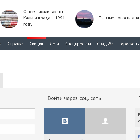
О чём писали газеты
Калининграда в 1991
Главные новости дня
году
м
Справка
Скидки
Дети
Спецпроекты
Свадьба
Гороскопы
Войти через соц. сеть
F