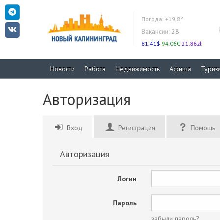
Погода:
+19.8°
Вакансии:
28
81.41$
94.06€
21.86zł
Новости
Работа
Недвижимость
Афиша
Туриз
Авторизация
Вход
Регистрация
Помощь
Авторизация
Логин
Пароль
забыли пароль?