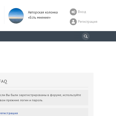
Вход
Авторская колонка
«Есть мнение»
Регистрация
AQ
Если Вы были зарегистрированы в форуме, используйте
свои прежние логин и пароль.
Регистрация