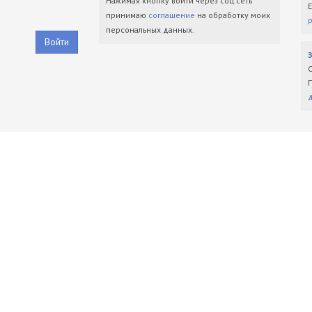
Нажимая кнопку войти через соц.сеть
принимаю
соглашение
на обработку моих
персональных данных.
Войти