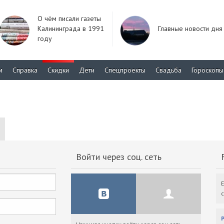
О чём писали газеты
Калининграда в 1991
Главные новости дня
году
м
Справка
Скидки
Дети
Спецпроекты
Свадьба
Гороскопы
Войти через соц. сеть
F