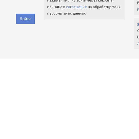
Нажимая кнопку войти через соц.сеть
принимаю
соглашение
на обработку моих
персональных данных.
Войти