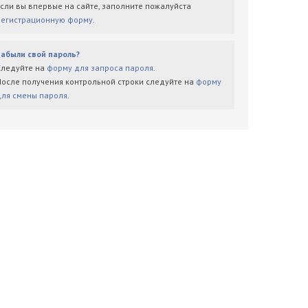
Если вы впервые на сайте, заполните пожалуйста
регистрационную форму
.
Забыли свой пароль?
Следуйте на
форму для запроса пароля
.
После получения контрольной строки следуйте на
форму
для смены пароля
.