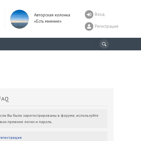
Вход
Авторская колонка
«Есть мнение»
Регистрация
AQ
Если Вы были зарегистрированы в форуме, используйте
свои прежние логин и пароль.
Регистрация