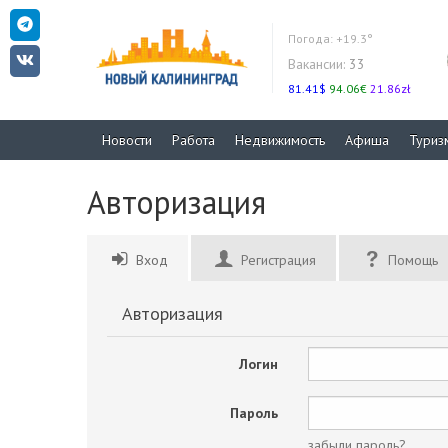
Погода:
+19.3°
Вакансии:
33
81.41$
94.06€
21.86zł
Новости
Работа
Недвижимость
Афиша
Туриз
Авторизация
Вход
Регистрация
Помощь
Авторизация
Логин
Пароль
забыли пароль?