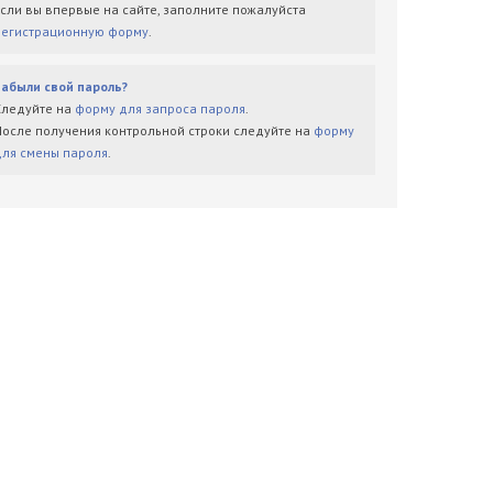
Если вы впервые на сайте, заполните пожалуйста
регистрационную форму
.
Забыли свой пароль?
Следуйте на
форму для запроса пароля
.
После получения контрольной строки следуйте на
форму
для смены пароля
.