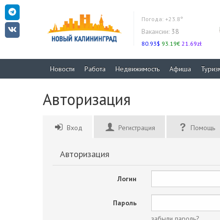
Погода:
+23.8°
Вакансии:
38
80.93$
93.19€
21.69zł
Новости
Работа
Недвижимость
Афиша
Туриз
Авторизация
Вход
Регистрация
Помощь
Авторизация
Логин
Пароль
забыли пароль?