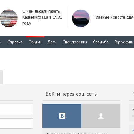
О чём писали газеты
Калининграда в 1991
Главные новости дня
году
м
Справка
Скидки
Дети
Спецпроекты
Свадьба
Гороскопы
Войти через соц. сеть
F