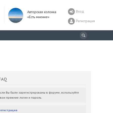
Вход
Авторская колонка
«Есть мнение»
Регистрация
AQ
Если Вы были зарегистрированы в форуме, используйте
свои прежние логин и пароль.
Регистрация