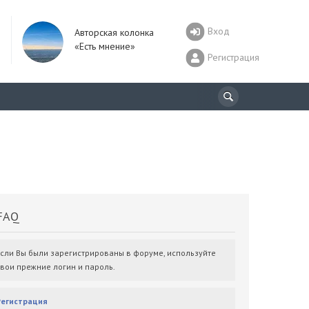
Вход
Авторская колонка
«Есть мнение»
Регистрация
AQ
Если Вы были зарегистрированы в форуме, используйте
свои прежние логин и пароль.
Регистрация