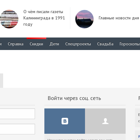
О чём писали газеты
Калининграда в 1991
Главные новости дня
году
м
Справка
Скидки
Дети
Спецпроекты
Свадьба
Гороскопы
Войти через соц. сеть
F