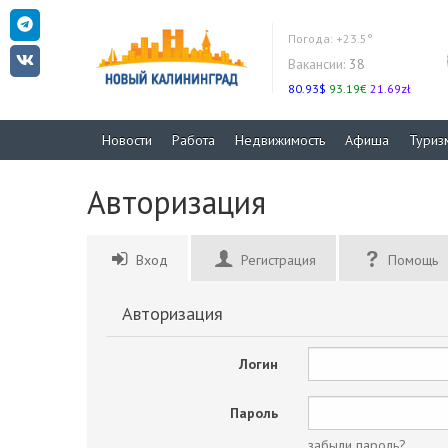
Погода:
+23.5°
Вакансии:
38
80.93$
93.19€
21.69zł
Новости
Работа
Недвижимость
Афиша
Туриз
Авторизация
Вход
Регистрация
Помощь
Авторизация
Логин
Пароль
забыли пароль?