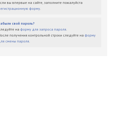
Если вы впервые на сайте, заполните пожалуйста
регистрационную форму
.
Забыли свой пароль?
Следуйте на
форму для запроса пароля
.
После получения контрольной строки следуйте на
форму
для смены пароля
.