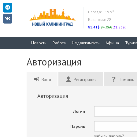
Погода:
+19.9°
Вакансии:
28
81.41$
94.06€
21.86zł
Новости
Работа
Недвижимость
Афиша
Туриз
Авторизация
Вход
Регистрация
Помощь
Авторизация
Логин
Пароль
забыли пароль?