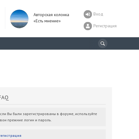
Вход
Авторская колонка
«Есть мнение»
Регистрация
AQ
Если Вы были зарегистрированы в форуме, используйте
свои прежние логин и пароль.
Регистрация