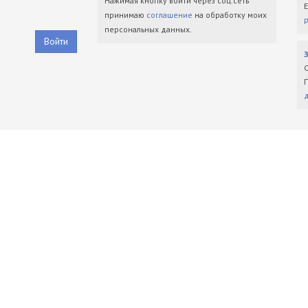
Нажимая кнопку войти через соц.сеть
принимаю
соглашение
на обработку моих
персональных данных.
Войти