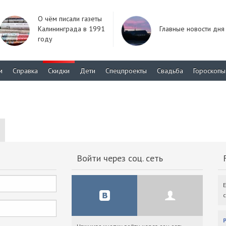
О чём писали газеты
Калининграда в 1991
Главные новости дня
году
м
Справка
Скидки
Дети
Спецпроекты
Свадьба
Гороскопы
Войти через соц. сеть
F