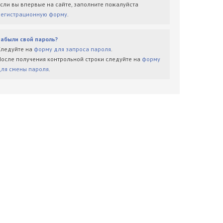
Если вы впервые на сайте, заполните пожалуйста
регистрационную форму
.
Забыли свой пароль?
Следуйте на
форму для запроса пароля
.
После получения контрольной строки следуйте на
форму
для смены пароля
.