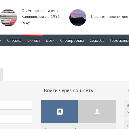
О чём писали газеты
Калининграда в 1991
Главные новости дня
году
м
Справка
Скидки
Дети
Спецпроекты
Свадьба
Гороскопы
Войти через соц. сеть
F