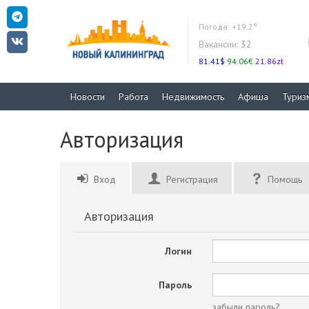
Погода:
+19.2°
Вакансии:
32
81.41$
94.06€
21.86zł
Новости
Работа
Недвижимость
Афиша
Туриз
Авторизация
Вход
Регистрация
Помощь
Авторизация
Логин
Пароль
забыли пароль?