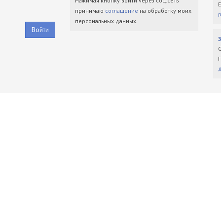
Нажимая кнопку войти через соц.сеть
принимаю
соглашение
на обработку моих
персональных данных.
Войти