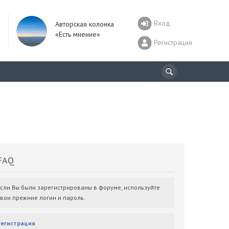
Вход
Авторская колонка
«Есть мнение»
Регистрация
AQ
Если Вы были зарегистрированы в форуме, используйте
свои прежние логин и пароль.
Регистрация