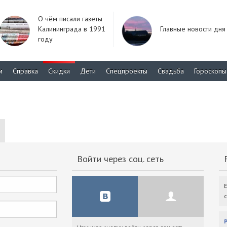
О чём писали газеты
Калининграда в 1991
Главные новости дня
году
м
Справка
Скидки
Дети
Спецпроекты
Свадьба
Гороскопы
Войти через соц. сеть
F