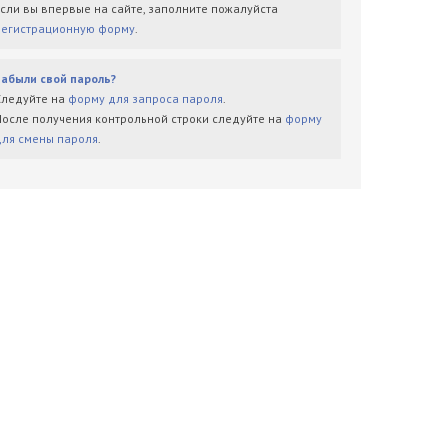
Если вы впервые на сайте, заполните пожалуйста
регистрационную форму
.
Забыли свой пароль?
Следуйте на
форму для запроса пароля
.
После получения контрольной строки следуйте на
форму
для смены пароля
.