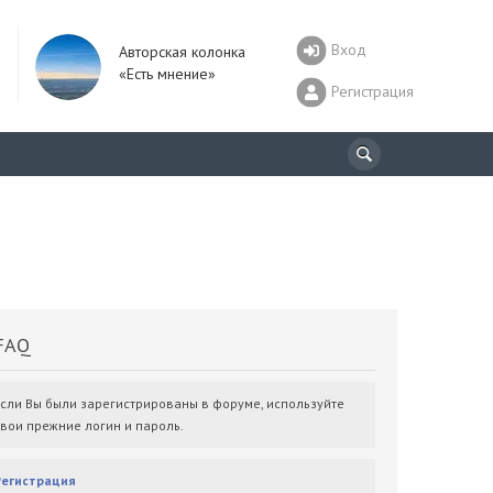
Вход
Авторская колонка
«Есть мнение»
Регистрация
AQ
Если Вы были зарегистрированы в форуме, используйте
свои прежние логин и пароль.
Регистрация