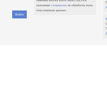
Нажимая кнопку войти через соц.сеть
принимаю
соглашение
на обработку моих
персональных данных.
Войти