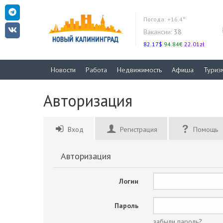
Погода:
+16.4°
Вакансии:
38
82.17$
94.84€
22.01zł
Новости
Работа
Недвижимость
Афиша
Туриз
Авторизация
Вход
Регистрация
Помощь
Авторизация
Логин
Пароль
забыли пароль?