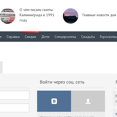
О чём писали газеты
Калининграда в 1991
Главные новости дня
году
м
Справка
Скидки
Дети
Спецпроекты
Свадьба
Гороскопы
Войти через соц. сеть
F