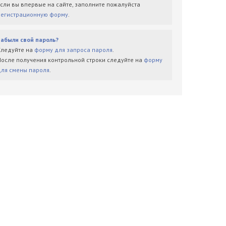
Если вы впервые на сайте, заполните пожалуйста
регистрационную форму
.
Забыли свой пароль?
Следуйте на
форму для запроса пароля
.
После получения контрольной строки следуйте на
форму
для смены пароля
.