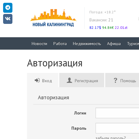
Погода:
+18.2°
Вакансии:
21
82.17$
94.84€
22.01zł
Новости
Работа
Недвижимость
Афиша
Туриз
Авторизация
Вход
Регистрация
Помощь
Авторизация
Логин
Пароль
забыли пароль?