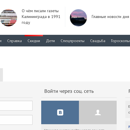
О чём писали газеты
Калининграда в 1991
Главные новости дня
году
м
Справка
Скидки
Дети
Спецпроекты
Свадьба
Гороскопы
Войти через соц. сеть
F