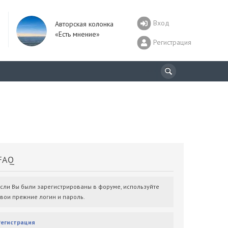
Вход
Авторская колонка
«Есть мнение»
Регистрация
AQ
Если Вы были зарегистрированы в форуме, используйте
свои прежние логин и пароль.
Регистрация