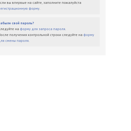
Если вы впервые на сайте, заполните пожалуйста
регистрационную форму
.
Забыли свой пароль?
Следуйте на
форму для запроса пароля
.
После получения контрольной строки следуйте на
форму
для смены пароля
.