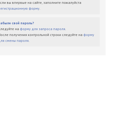
Если вы впервые на сайте, заполните пожалуйста
регистрационную форму
.
Забыли свой пароль?
Следуйте на
форму для запроса пароля
.
После получения контрольной строки следуйте на
форму
для смены пароля
.