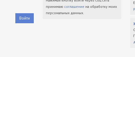
Нажимая кнопку войти через соц.сеть
принимаю
соглашение
на обработку моих
персональных данных.
Войти