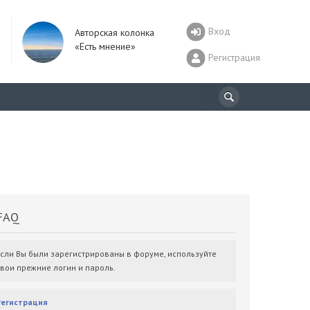
Вход
Авторская колонка
«Есть мнение»
Регистрация
AQ
Если Вы были зарегистрированы в форуме, используйте
свои прежние логин и пароль.
Регистрация