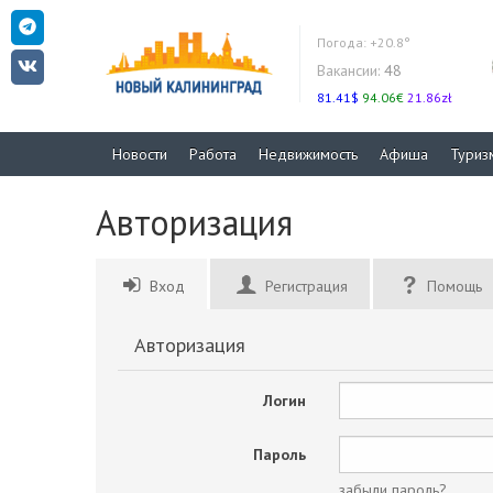
Погода:
+20.8°
Вакансии:
48
81.41$
94.06€
21.86zł
Новости
Работа
Недвижимость
Афиша
Туриз
Авторизация
Вход
Регистрация
Помощь
Авторизация
Логин
Пароль
забыли пароль?