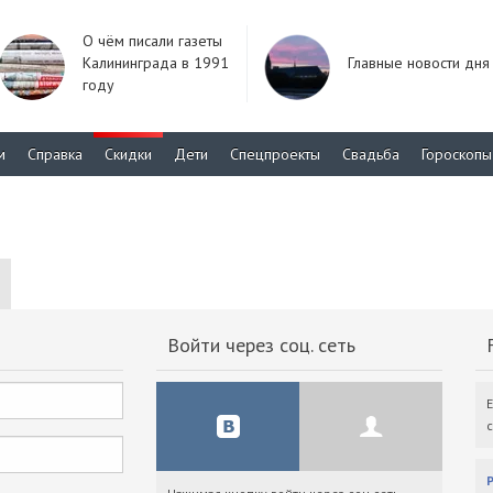
О чём писали газеты
Калининграда в 1991
Главные новости дня
году
м
Справка
Скидки
Дети
Спецпроекты
Свадьба
Гороскопы
Войти через соц. сеть
F