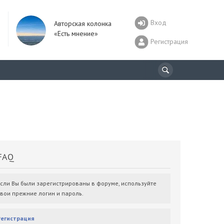
Вход
Авторская колонка
«Есть мнение»
Регистрация
AQ
Если Вы были зарегистрированы в форуме, используйте
свои прежние логин и пароль.
Регистрация