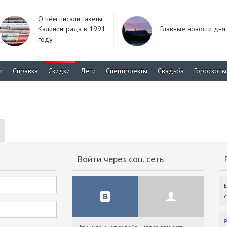
О чём писали газеты
Калининграда в 1991
Главные новости дня
году
м
Справка
Скидки
Дети
Спецпроекты
Свадьба
Гороскопы
Войти через соц. сеть
F