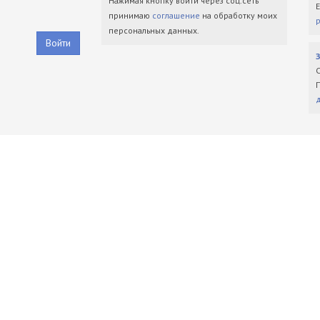
Нажимая кнопку войти через соц.сеть
принимаю
соглашение
на обработку моих
персональных данных.
Войти