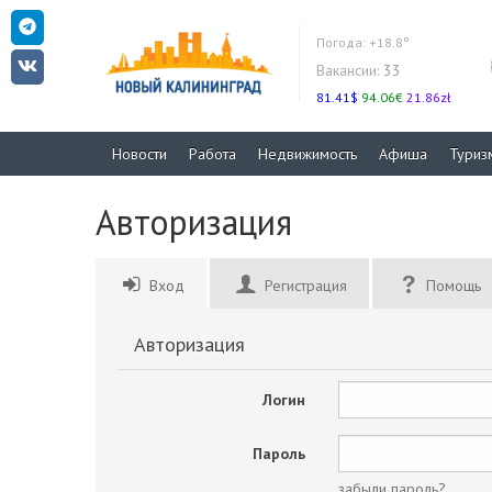
Погода:
+18.8°
Вакансии:
33
81.41$
94.06€
21.86zł
Новости
Работа
Недвижимость
Афиша
Туриз
Авторизация
Вход
Регистрация
Помощь
Авторизация
Логин
Пароль
забыли пароль?