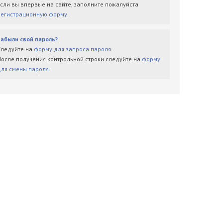
Если вы впервые на сайте, заполните пожалуйста
регистрационную форму
.
Забыли свой пароль?
Следуйте на
форму для запроса пароля
.
После получения контрольной строки следуйте на
форму
для смены пароля
.