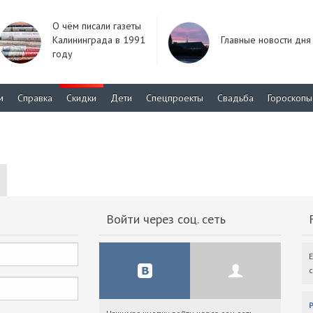
О чём писали газеты
Калининграда в 1991
Главные новости дня
году
м
Справка
Скидки
Дети
Спецпроекты
Свадьба
Гороскопы
Войти через соц. сеть
F