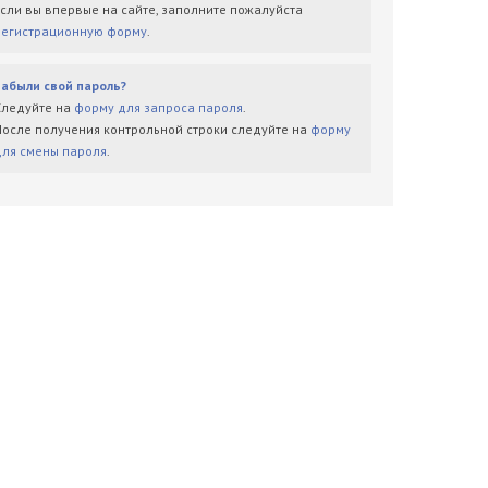
Если вы впервые на сайте, заполните пожалуйста
регистрационную форму
.
Забыли свой пароль?
Следуйте на
форму для запроса пароля
.
После получения контрольной строки следуйте на
форму
для смены пароля
.