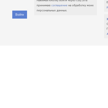
Нажимая кнопку войти через соц.сеть
принимаю
соглашение
на обработку моих
персональных данных.
Войти