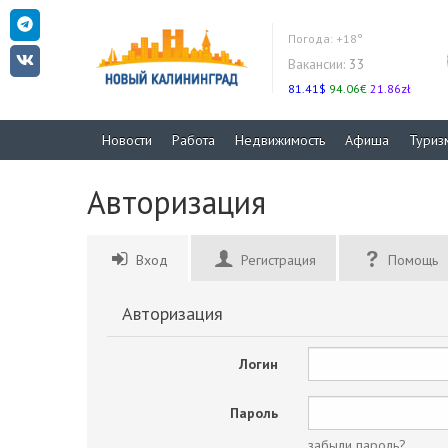
Погода:
+18°
Вакансии:
33
81.41$
94.06€
21.86zł
Новости
Работа
Недвижимость
Афиша
Туриз
Авторизация
Вход
Регистрация
Помощь
Авторизация
Логин
Пароль
забыли пароль?