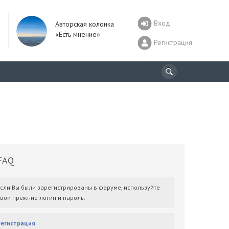
Вход
Авторская колонка
«Есть мнение»
Регистрация
AQ
Если Вы были зарегистрированы в форуме, используйте
свои прежние логин и пароль.
Регистрация