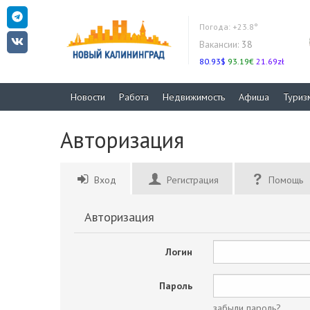
Погода:
+23.8°
Вакансии:
38
80.93$
93.19€
21.69zł
Новости
Работа
Недвижимость
Афиша
Туриз
Авторизация
Вход
Регистрация
Помощь
Авторизация
Логин
Пароль
забыли пароль?