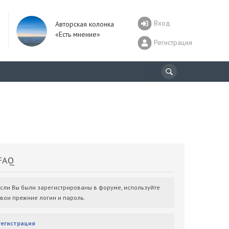
Вход
Авторская колонка
«Есть мнение»
Регистрация
AQ
Если Вы были зарегистрированы в форуме, используйте
свои прежние логин и пароль.
Регистрация