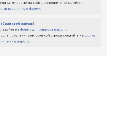
Если вы впервые на сайте, заполните пожалуйста
регистрационную форму
.
Забыли свой пароль?
Следуйте на
форму для запроса пароля
.
После получения контрольной строки следуйте на
форму
для смены пароля
.