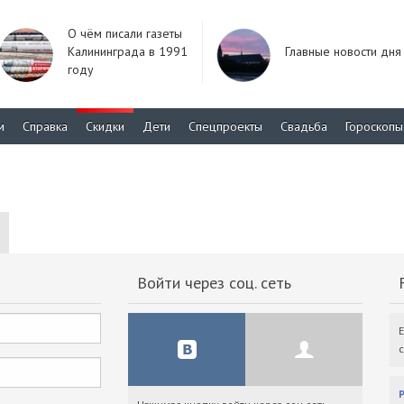
О чём писали газеты
Калининграда в 1991
Главные новости дня
году
м
Справка
Скидки
Дети
Спецпроекты
Свадьба
Гороскопы
Войти через соц. сеть
F