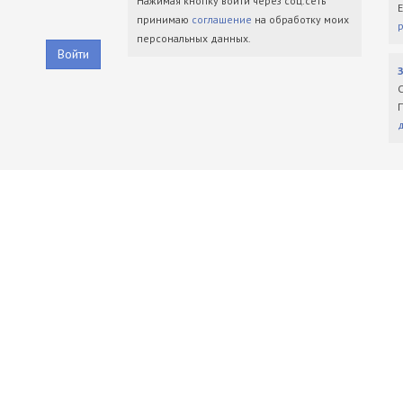
Нажимая кнопку войти через соц.сеть
принимаю
соглашение
на обработку моих
персональных данных.
Войти