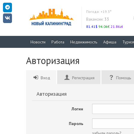
Погода:
+19.3°
Вакансии:
33
81.41$
94.06€
21.86zł
Новости
Работа
Недвижимость
Афиша
Туриз
Авторизация
Вход
Регистрация
Помощь
Авторизация
Логин
Пароль
забыли пароль?