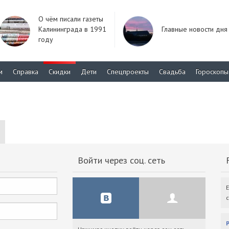
О чём писали газеты
Калининграда в 1991
Главные новости дня
году
м
Справка
Скидки
Дети
Спецпроекты
Свадьба
Гороскопы
Войти через соц. сеть
F