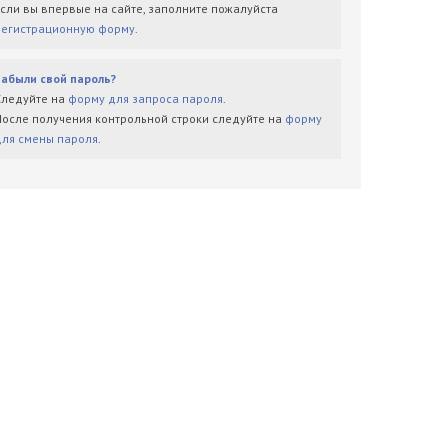
Если вы впервые на сайте, заполните пожалуйста
регистрационную форму
.
Забыли свой пароль?
Следуйте на
форму для запроса пароля
.
После получения контрольной строки следуйте на
форму
для смены пароля
.