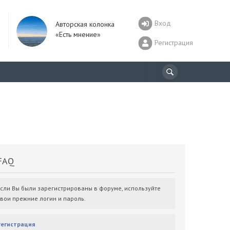
Вход
Авторская колонка
«Есть мнение»
Регистрация
AQ
Если Вы были зарегистрированы в форуме, используйте
свои прежние логин и пароль.
Регистрация