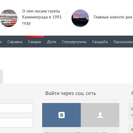
О чём писали газеты
Калининграда в 1991
Главные новости дня
году
м
Справка
Скидки
Дети
Спецпроекты
Свадьба
Гороскопы
Войти через соц. сеть
F