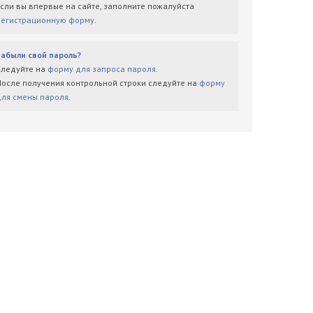
Если вы впервые на сайте, заполните пожалуйста
регистрационную форму
.
Забыли свой пароль?
Следуйте на
форму для запроса пароля
.
После получения контрольной строки следуйте на
форму
для смены пароля
.