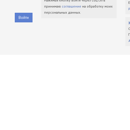
Нажимая кнопку войти через соц.сеть
принимаю
соглашение
на обработку моих
персональных данных.
Войти