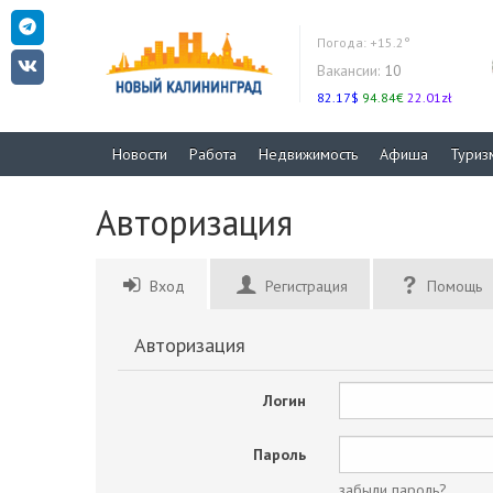
Погода:
+15.2°
Вакансии:
10
82.17$
94.84€
22.01zł
Новости
Работа
Недвижимость
Афиша
Туриз
Авторизация
Вход
Регистрация
Помощь
Авторизация
Логин
Пароль
забыли пароль?