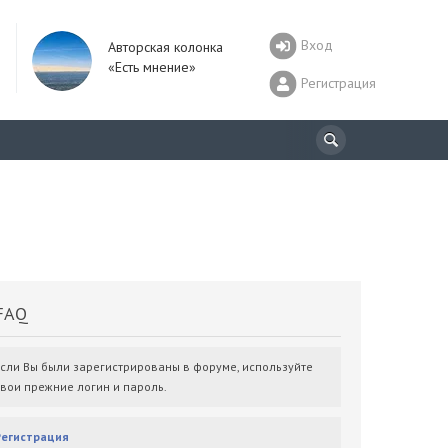
Вход
Авторская колонка
«Есть мнение»
Регистрация
AQ
Если Вы были зарегистрированы в форуме, используйте
свои прежние логин и пароль.
Регистрация