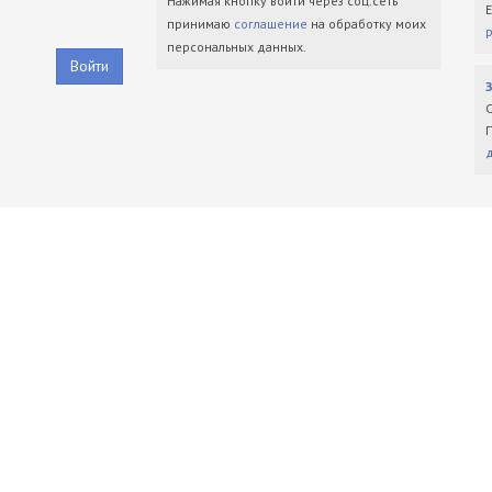
Нажимая кнопку войти через соц.сеть
принимаю
соглашение
на обработку моих
персональных данных.
Войти