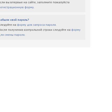
Если вы впервые на сайте, заполните пожалуйста
регистрационную форму
.
Забыли свой пароль?
Следуйте на
форму для запроса пароля
.
После получения контрольной строки следуйте на
форму
для смены пароля
.