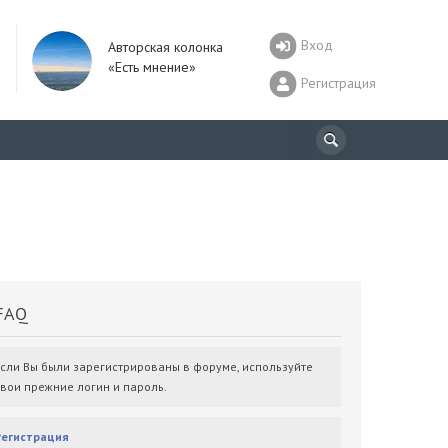
Вход
Авторская колонка
«Есть мнение»
Регистрация
AQ
Если Вы были зарегистрированы в форуме, используйте
свои прежние логин и пароль.
Регистрация