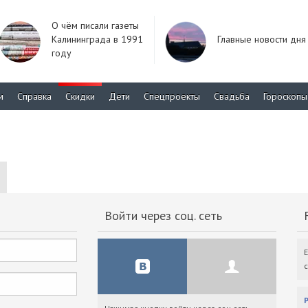
О чём писали газеты
Калининграда в 1991
Главные новости дня
году
м
Справка
Скидки
Дети
Спецпроекты
Свадьба
Гороскопы
Войти через соц. сеть
F