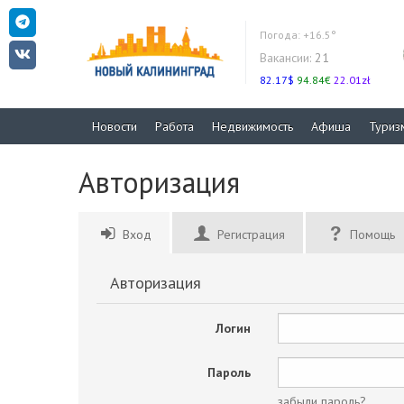
Погода:
+16.5°
Вакансии:
21
82.17$
94.84€
22.01zł
Новости
Работа
Недвижимость
Афиша
Туриз
Авторизация
Вход
Регистрация
Помощь
Авторизация
Логин
Пароль
забыли пароль?