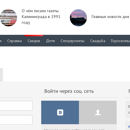
О чём писали газеты
Калининграда в 1991
Главные новости дня
году
м
Справка
Скидки
Дети
Спецпроекты
Свадьба
Гороскопы
Войти через соц. сеть
F