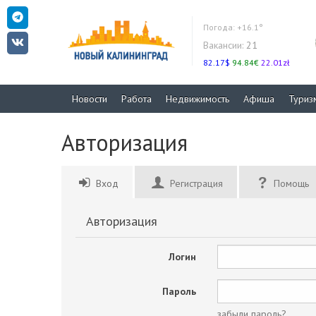
Погода:
+16.1°
Вакансии:
21
82.17$
94.84€
22.01zł
Новости
Работа
Недвижимость
Афиша
Туриз
Авторизация
Вход
Регистрация
Помощь
Авторизация
Логин
Пароль
забыли пароль?