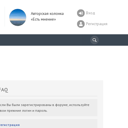
Вход
Авторская колонка
«Есть мнение»
Регистрация
AQ
Если Вы были зарегистрированы в форуме, используйте
свои прежние логин и пароль.
Регистрация