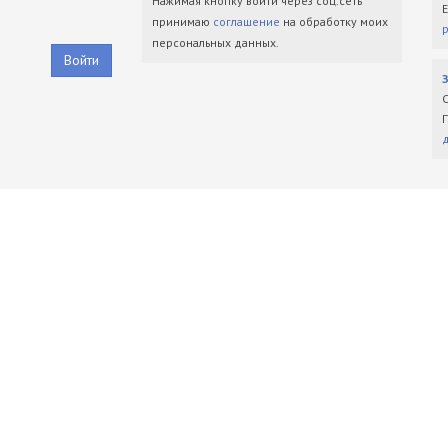
Нажимая кнопку войти через соц.сеть
принимаю
соглашение
на обработку моих
персональных данных.
Войти