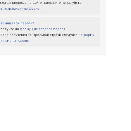
Если вы впервые на сайте, заполните пожалуйста
регистрационную форму
.
Забыли свой пароль?
Следуйте на
форму для запроса пароля
.
После получения контрольной строки следуйте на
форму
для смены пароля
.