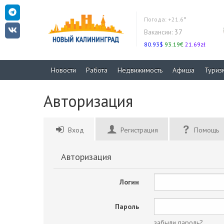
Погода:
+21.6°
Вакансии:
37
80.93$
93.19€
21.69zł
Новости
Работа
Недвижимость
Афиша
Туриз
Авторизация
Вход
Регистрация
Помощь
Авторизация
Логин
Пароль
забыли пароль?