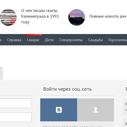
О чём писали газеты
Калининграда в 1991
Главные новости дня
году
м
Справка
Скидки
Дети
Спецпроекты
Свадьба
Гороскопы
Войти через соц. сеть
F