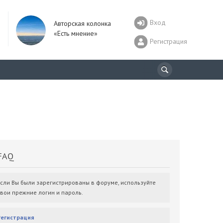
Вход
Авторская колонка
«Есть мнение»
Регистрация
AQ
Если Вы были зарегистрированы в форуме, используйте
свои прежние логин и пароль.
Регистрация