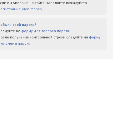
Если вы впервые на сайте, заполните пожалуйста
регистрационную форму
.
Забыли свой пароль?
Следуйте на
форму для запроса пароля
.
После получения контрольной строки следуйте на
форму
для смены пароля
.