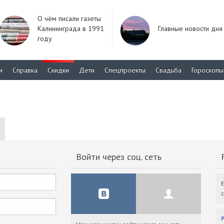
О чём писали газеты
Калининграда в 1991
Главные новости дня
году
м
Справка
Скидки
Дети
Спецпроекты
Свадьба
Гороскопы
Войти через соц. сеть
F