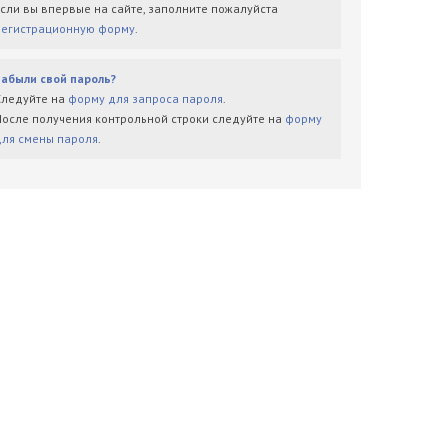
Если вы впервые на сайте, заполните пожалуйста
регистрационную форму
.
Забыли свой пароль?
Следуйте на
форму для запроса пароля
.
После получения контрольной строки следуйте на
форму
для смены пароля
.