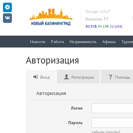
Погода:
+23.2°
Вакансии:
37
80.93$
93.19€
21.69zł
Новости
Работа
Недвижимость
Афиша
Туриз
Авторизация
Вход
Регистрация
Помощь
Авторизация
Логин
Пароль
забыли пароль?