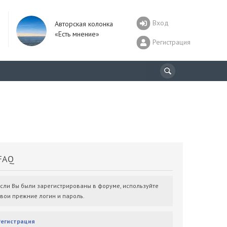
Вход
Авторская колонка
«Есть мнение»
Регистрация
AQ
Если Вы были зарегистрированы в форуме, используйте
свои прежние логин и пароль.
Регистрация