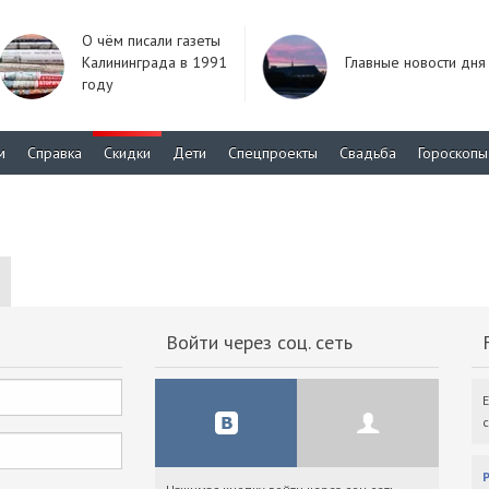
О чём писали газеты
Калининграда в 1991
Главные новости дня
году
м
Справка
Скидки
Дети
Спецпроекты
Свадьба
Гороскопы
Войти через соц. сеть
F