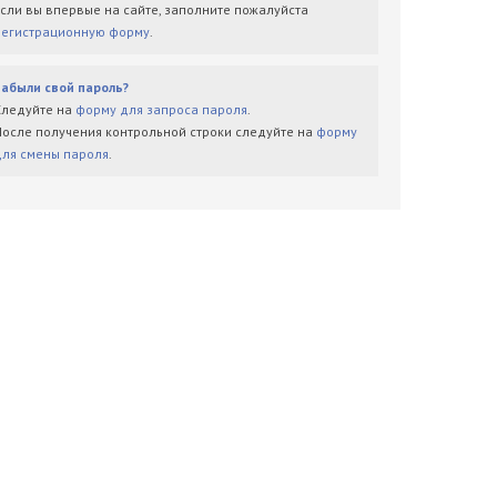
Если вы впервые на сайте, заполните пожалуйста
регистрационную форму
.
Забыли свой пароль?
Следуйте на
форму для запроса пароля
.
После получения контрольной строки следуйте на
форму
для смены пароля
.