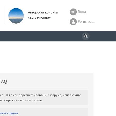
Вход
Авторская колонка
«Есть мнение»
Регистрация
AQ
Если Вы были зарегистрированы в форуме, используйте
свои прежние логин и пароль.
Регистрация