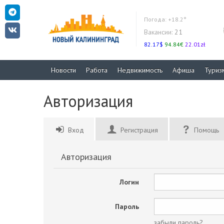
Погода:
+18.2°
Вакансии:
21
82.17$
94.84€
22.01zł
Новости
Работа
Недвижимость
Афиша
Туриз
Авторизация
Вход
Регистрация
Помощь
Авторизация
Логин
Пароль
забыли пароль?