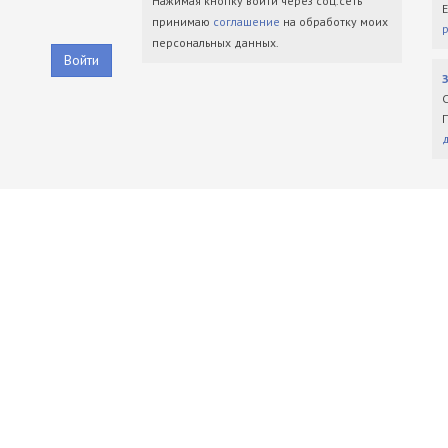
Нажимая кнопку войти через соц.сеть
принимаю
соглашение
на обработку моих
персональных данных.
Войти