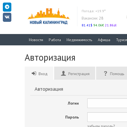
Погода:
+19.9°
Вакансии:
28
81.41$
94.06€
21.86zł
Новости
Работа
Недвижимость
Афиша
Туриз
Авторизация
Вход
Регистрация
Помощь
Авторизация
Логин
Пароль
забыли пароль?