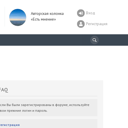
Вход
Авторская колонка
«Есть мнение»
Регистрация
AQ
Если Вы были зарегистрированы в форуме, используйте
свои прежние логин и пароль.
Регистрация