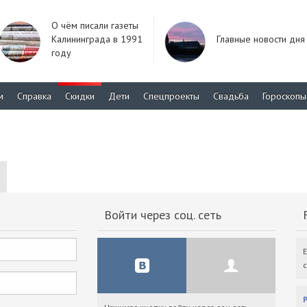
О чём писали газеты
Калининграда в 1991
Главные новости дня
году
м
Справка
Скидки
Дети
Спецпроекты
Свадьба
Гороскопы
Войти через соц. сеть
F