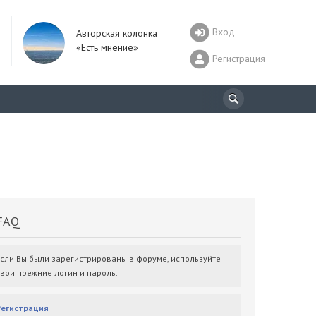
Вход
Авторская колонка
«Есть мнение»
Регистрация
AQ
Если Вы были зарегистрированы в форуме, используйте
свои прежние логин и пароль.
Регистрация