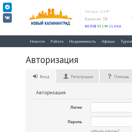
Погода:
+23.8°
Вакансии:
38
80.93$
93.19€
21.69zł
Новости
Работа
Недвижимость
Афиша
Туриз
Авторизация
Вход
Регистрация
Помощь
Авторизация
Логин
Пароль
забыли пароль?