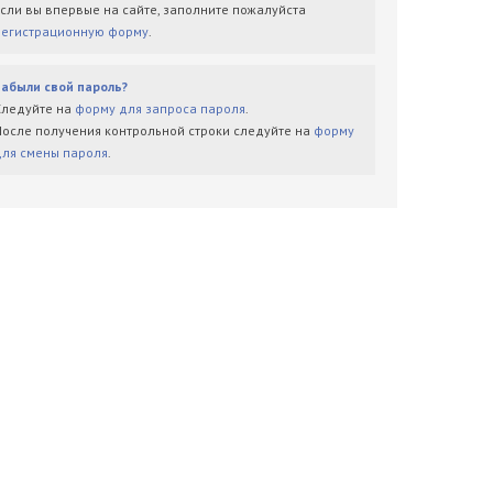
Если вы впервые на сайте, заполните пожалуйста
регистрационную форму
.
Забыли свой пароль?
Следуйте на
форму для запроса пароля
.
После получения контрольной строки следуйте на
форму
для смены пароля
.