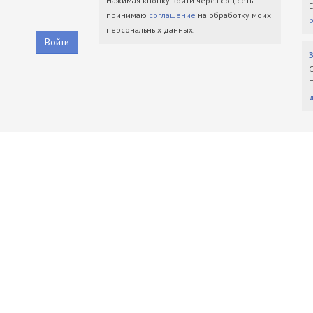
Нажимая кнопку войти через соц.сеть
принимаю
соглашение
на обработку моих
персональных данных.
Войти