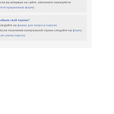
Если вы впервые на сайте, заполните пожалуйста
регистрационную форму
.
Забыли свой пароль?
Следуйте на
форму для запроса пароля
.
После получения контрольной строки следуйте на
форму
для смены пароля
.