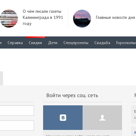
О чём писали газеты
Калининграда в 1991
Главные новости дня
году
м
Справка
Скидки
Дети
Спецпроекты
Свадьба
Гороскопы
Войти через соц. сеть
F