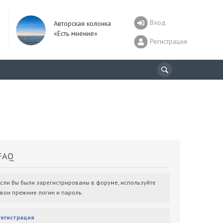
Вход
Авторская колонка
«Есть мнение»
Регистрация
AQ
Если Вы были зарегистрированы в форуме, используйте
свои прежние логин и пароль.
Регистрация