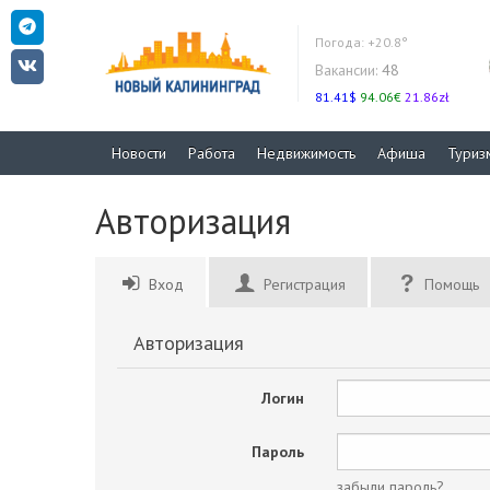
Погода:
+20.8°
Вакансии:
48
81.41$
94.06€
21.86zł
Новости
Работа
Недвижимость
Афиша
Туриз
Авторизация
Вход
Регистрация
Помощь
Авторизация
Логин
Пароль
забыли пароль?