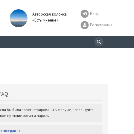
Вход
Авторская колонка
«Есть мнение»
Регистрация
AQ
Если Вы были зарегистрированы в форуме, используйте
свои прежние логин и пароль.
Регистрация