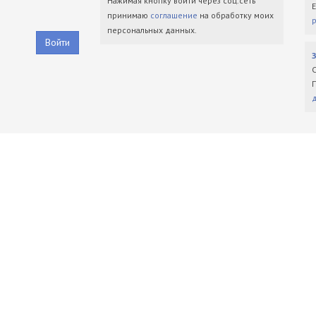
Нажимая кнопку войти через соц.сеть
принимаю
соглашение
на обработку моих
персональных данных.
Войти