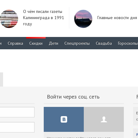
О чём писали газеты
Калининграда в 1991
Главные новости дня
году
м
Справка
Скидки
Дети
Спецпроекты
Свадьба
Гороскопы
Войти через соц. сеть
F