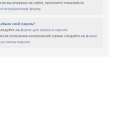
Если вы впервые на сайте, заполните пожалуйста
регистрационную форму
.
Забыли свой пароль?
Следуйте на
форму для запроса пароля
.
После получения контрольной строки следуйте на
форму
для смены пароля
.