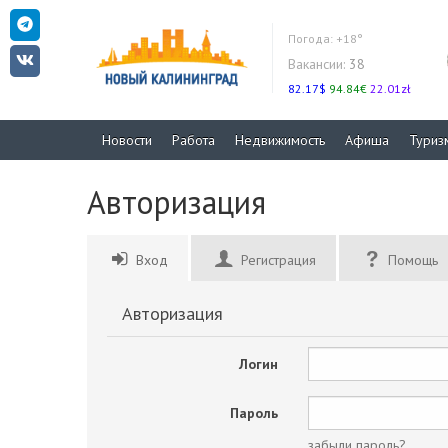
Погода:
+18°
Вакансии:
38
82.17$
94.84€
22.01zł
Новости
Работа
Недвижимость
Афиша
Туриз
Авторизация
Вход
Регистрация
Помощь
Авторизация
Логин
Пароль
забыли пароль?