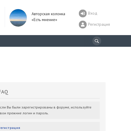
Вход
Авторская колонка
«Есть мнение»
Регистрация
AQ
Если Вы были зарегистрированы в форуме, используйте
свои прежние логин и пароль.
Регистрация