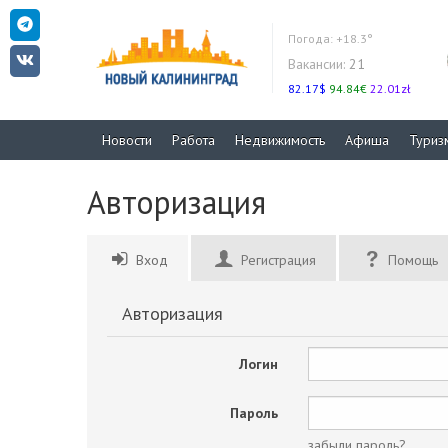
Погода:
+18.3°
Вакансии:
21
82.17$
94.84€
22.01zł
Новости
Работа
Недвижимость
Афиша
Туриз
Авторизация
Вход
Регистрация
Помощь
Авторизация
Логин
Пароль
забыли пароль?