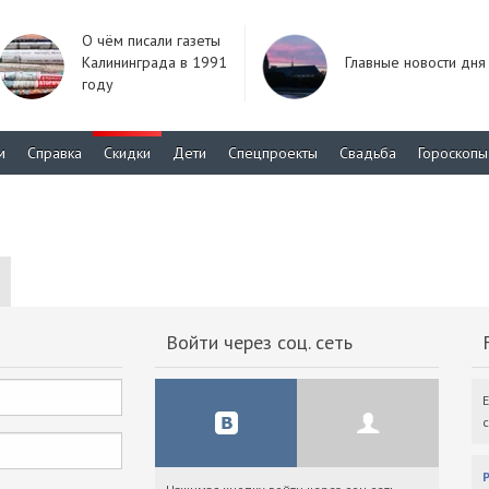
О чём писали газеты
Калининграда в 1991
Главные новости дня
году
м
Справка
Скидки
Дети
Спецпроекты
Свадьба
Гороскопы
Войти через соц. сеть
F