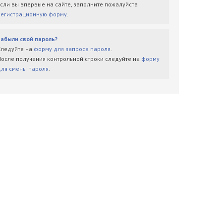
Если вы впервые на сайте, заполните пожалуйста
регистрационную форму
.
Забыли свой пароль?
Следуйте на
форму для запроса пароля
.
После получения контрольной строки следуйте на
форму
для смены пароля
.