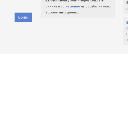
Нажимая кнопку войти через соц.сеть
принимаю
соглашение
на обработку моих
персональных данных.
Войти