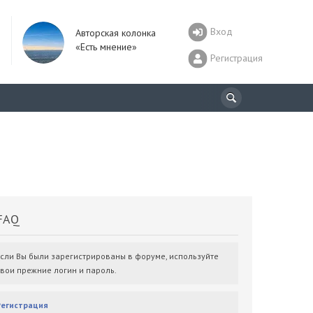
Вход
Авторская колонка
«Есть мнение»
Регистрация
AQ
Если Вы были зарегистрированы в форуме, используйте
свои прежние логин и пароль.
Регистрация