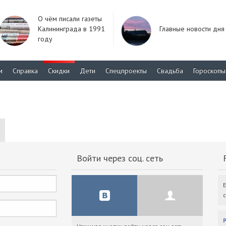
О чём писали газеты
Калининграда в 1991
Главные новости дня
году
м
Справка
Скидки
Дети
Спецпроекты
Свадьба
Гороскопы
Войти через соц. сеть
F