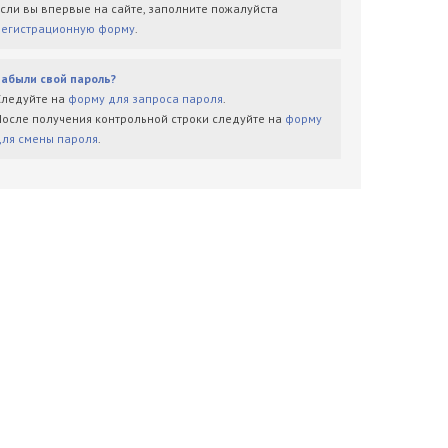
Если вы впервые на сайте, заполните пожалуйста
регистрационную форму
.
Забыли свой пароль?
Следуйте на
форму для запроса пароля
.
После получения контрольной строки следуйте на
форму
для смены пароля
.