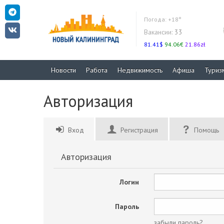
Погода:
+18°
Вакансии:
33
81.41$
94.06€
21.86zł
Новости
Работа
Недвижимость
Афиша
Туриз
Авторизация
Вход
Регистрация
Помощь
Авторизация
Логин
Пароль
забыли пароль?