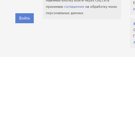
Нажимая кнопку войти через соц.сеть
принимаю
соглашение
на обработку моих
персональных данных.
Войти