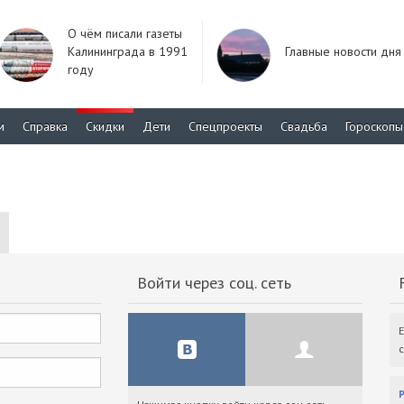
О чём писали газеты
Калининграда в 1991
Главные новости дня
году
м
Справка
Скидки
Дети
Спецпроекты
Свадьба
Гороскопы
Войти через соц. сеть
F