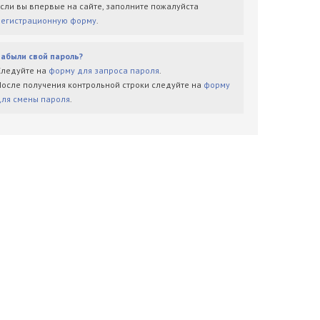
Если вы впервые на сайте, заполните пожалуйста
регистрационную форму
.
Забыли свой пароль?
Следуйте на
форму для запроса пароля
.
После получения контрольной строки следуйте на
форму
для смены пароля
.