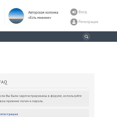
Вход
Авторская колонка
«Есть мнение»
Регистрация
AQ
Если Вы были зарегистрированы в форуме, используйте
свои прежние логин и пароль.
Регистрация