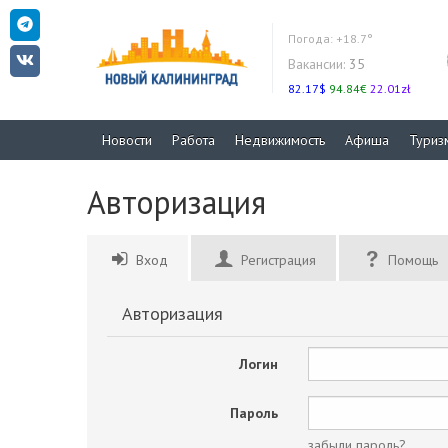
Погода:
+18.7°
Вакансии:
35
82.17$
94.84€
22.01zł
Новости
Работа
Недвижимость
Афиша
Туриз
Авторизация
Вход
Регистрация
Помощь
Авторизация
Логин
Пароль
забыли пароль?