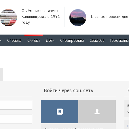
О чём писали газеты
Калининграда в 1991
Главные новости дня
году
м
Справка
Скидки
Дети
Спецпроекты
Свадьба
Гороскопы
Войти через соц. сеть
F