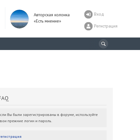
Вход
Авторская колонка
«Есть мнение»
Регистрация
AQ
Если Вы были зарегистрированы в форуме, используйте
свои прежние логин и пароль.
Регистрация