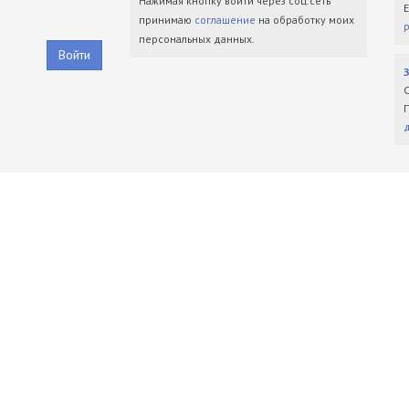
Нажимая кнопку войти через соц.сеть
принимаю
соглашение
на обработку моих
персональных данных.
Войти