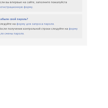
Если вы впервые на сайте, заполните пожалуйста
регистрационную форму
.
Забыли свой пароль?
Следуйте на
форму для запроса пароля
.
После получения контрольной строки следуйте на
форму
для смены пароля
.