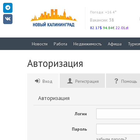
Погода:
+16.4°
Вакансии:
38
82.17$
94.84€
22.01zł
Новости
Работа
Недвижимость
Афиша
Туриз
Авторизация
Вход
Регистрация
Помощь
Авторизация
Логин
Пароль
забыли пароль?