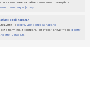
Если вы впервые на сайте, заполните пожалуйста
регистрационную форму
.
Забыли свой пароль?
Следуйте на
форму для запроса пароля
.
После получения контрольной строки следуйте на
форму
для смены пароля
.