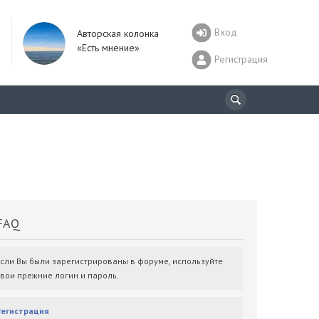
Вход
Авторская колонка
«Есть мнение»
Регистрация
AQ
Если Вы были зарегистрированы в форуме, используйте
свои прежние логин и пароль.
Регистрация