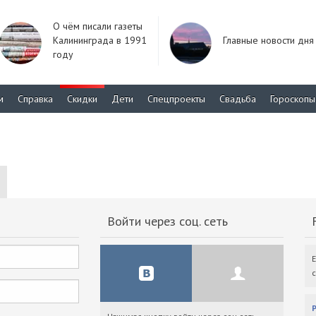
О чём писали газеты
Калининграда в 1991
Главные новости дня
году
м
Справка
Скидки
Дети
Спецпроекты
Свадьба
Гороскопы
Войти через соц. сеть
F