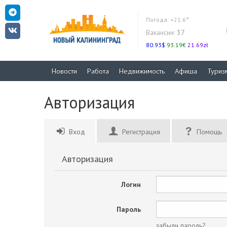
Погода:
+21.6°
Вакансии:
37
80.93$
93.19€
21.69zł
Новости
Работа
Недвижимость
Афиша
Туриз
Авторизация
Вход
Регистрация
Помощь
Авторизация
Логин
Пароль
забыли пароль?