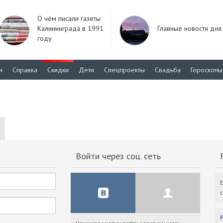
О чём писали газеты
Калининграда в 1991
Главные новости дня
году
м
Справка
Скидки
Дети
Спецпроекты
Свадьба
Гороскопы
Войти через соц. сеть
F