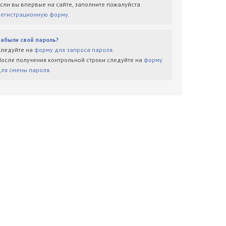
Если вы впервые на сайте, заполните пожалуйста
регистрационную форму
.
Забыли свой пароль?
Следуйте на
форму для запроса пароля
.
После получения контрольной строки следуйте на
форму
для смены пароля
.