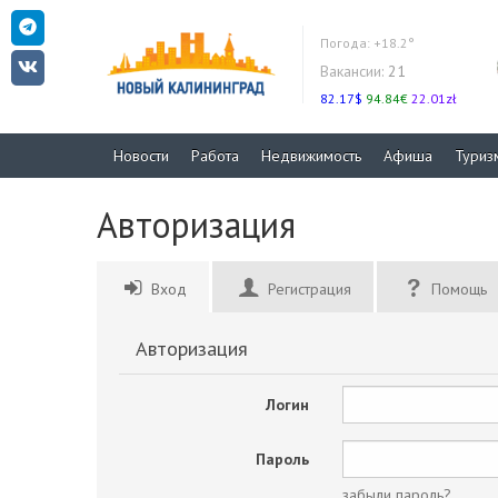
Погода:
+18.2°
Вакансии:
21
82.17$
94.84€
22.01zł
Новости
Работа
Недвижимость
Афиша
Туриз
Авторизация
Вход
Регистрация
Помощь
Авторизация
Логин
Пароль
забыли пароль?