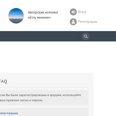
Вход
Авторская колонка
«Есть мнение»
Регистрация
AQ
Если Вы были зарегистрированы в форуме, используйте
свои прежние логин и пароль.
Регистрация