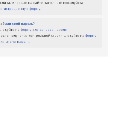
Если вы впервые на сайте, заполните пожалуйста
регистрационную форму
.
Забыли свой пароль?
Следуйте на
форму для запроса пароля
.
После получения контрольной строки следуйте на
форму
для смены пароля
.