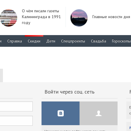
О чём писали газеты
Калининграда в 1991
Главные новости дня
году
м
Справка
Скидки
Дети
Спецпроекты
Свадьба
Гороскопы
Войти через соц. сеть
F