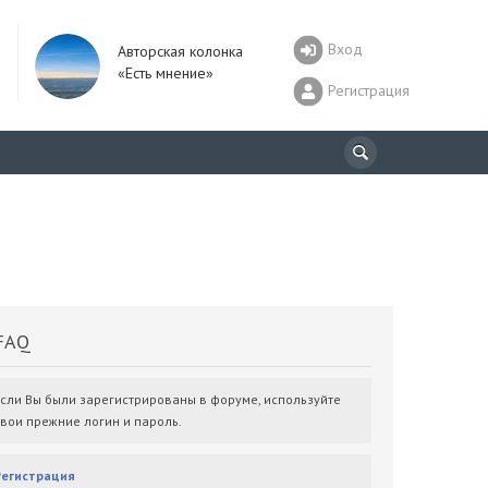
Вход
Авторская колонка
«Есть мнение»
Регистрация
AQ
Если Вы были зарегистрированы в форуме, используйте
свои прежние логин и пароль.
Регистрация