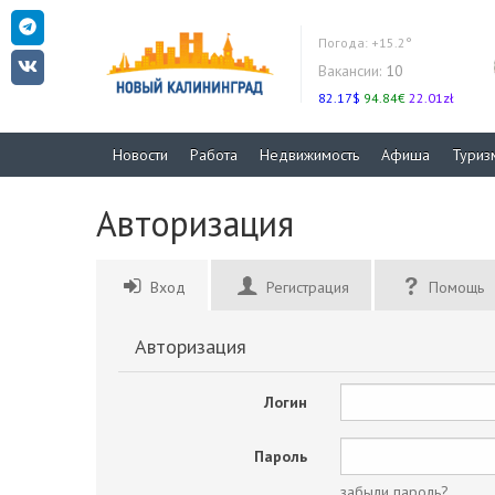
Погода:
+15.2°
Вакансии:
10
82.17$
94.84€
22.01zł
Новости
Работа
Недвижимость
Афиша
Туриз
Авторизация
Вход
Регистрация
Помощь
Авторизация
Логин
Пароль
забыли пароль?