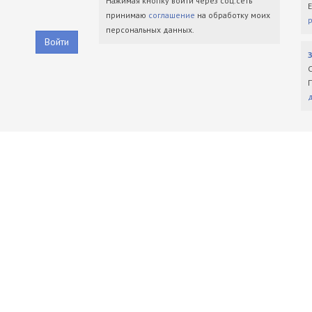
Нажимая кнопку войти через соц.сеть
принимаю
соглашение
на обработку моих
персональных данных.
Войти