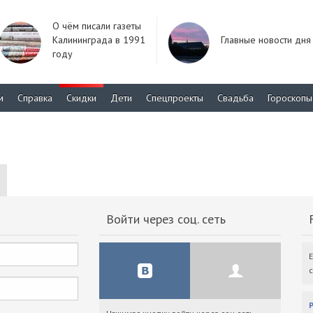
О чём писали газеты
Калининграда в 1991
Главные новости дня
году
м
Справка
Скидки
Дети
Спецпроекты
Свадьба
Гороскопы
Войти через соц. сеть
F