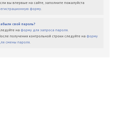
Если вы впервые на сайте, заполните пожалуйста
регистрационную форму
.
Забыли свой пароль?
Следуйте на
форму для запроса пароля
.
После получения контрольной строки следуйте на
форму
для смены пароля
.