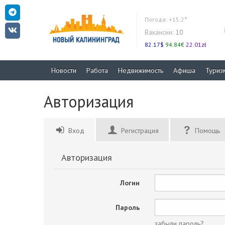
Погода:
+15.2°
Вакансии:
10
82.17$
94.84€
22.01zł
Новости
Работа
Недвижимость
Афиша
Туриз
Авторизация
Вход
Регистрация
Помощь
Авторизация
Логин
Пароль
забыли пароль?