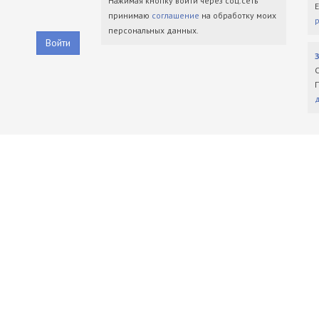
Нажимая кнопку войти через соц.сеть
принимаю
соглашение
на обработку моих
персональных данных.
Войти