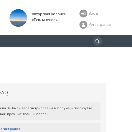
Вход
Авторская колонка
«Есть мнение»
Регистрация
AQ
Если Вы были зарегистрированы в форуме, используйте
свои прежние логин и пароль.
Регистрация