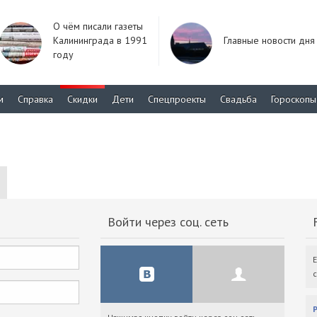
О чём писали газеты
Калининграда в 1991
Главные новости дня
году
м
Справка
Скидки
Дети
Спецпроекты
Свадьба
Гороскопы
Войти через соц. сеть
F