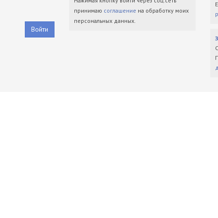
Нажимая кнопку войти через соц.сеть
принимаю
соглашение
на обработку моих
персональных данных.
Войти