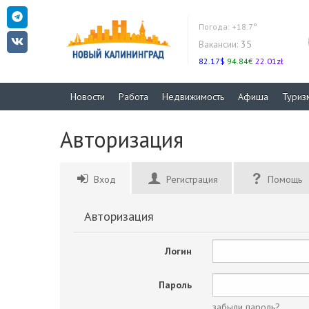
Погода:
+18.7°
Вакансии:
35
82.17$
94.84€
22.01zł
Новости
Работа
Недвижимость
Афиша
Туриз
Авторизация
Вход
Регистрация
Помощь
Авторизация
Логин
Пароль
забыли пароль?