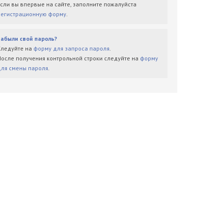
Если вы впервые на сайте, заполните пожалуйста
регистрационную форму
.
Забыли свой пароль?
Следуйте на
форму для запроса пароля
.
После получения контрольной строки следуйте на
форму
для смены пароля
.