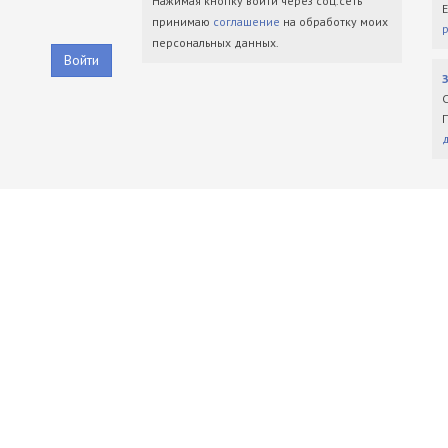
Нажимая кнопку войти через соц.сеть
принимаю
соглашение
на обработку моих
персональных данных.
Войти