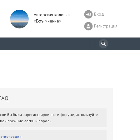
Вход
Авторская колонка
«Есть мнение»
Регистрация
AQ
Если Вы были зарегистрированы в форуме, используйте
свои прежние логин и пароль.
Регистрация