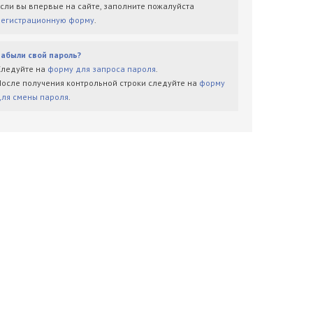
Если вы впервые на сайте, заполните пожалуйста
регистрационную форму
.
Забыли свой пароль?
Следуйте на
форму для запроса пароля
.
После получения контрольной строки следуйте на
форму
для смены пароля
.