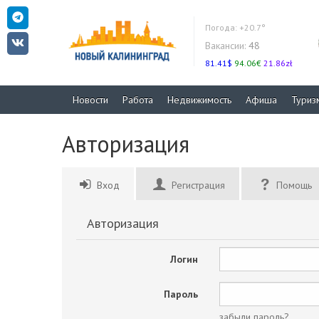
Погода:
+20.7°
Вакансии:
48
81.41$
94.06€
21.86zł
Новости
Работа
Недвижимость
Афиша
Туриз
Авторизация
Вход
Регистрация
Помощь
Авторизация
Логин
Пароль
забыли пароль?