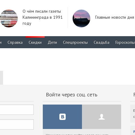
О чём писали газеты
Калининграда в 1991
Главные новости дня
году
м
Справка
Скидки
Дети
Спецпроекты
Свадьба
Гороскопы
Войти через соц. сеть
F